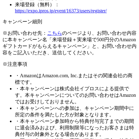
来場登録（無料）：
https://expo.ipros.jp/event/16373/users/register/
キャンペーン細則
※お問い合わせ先：
こちら
のページより、お問い合わせ内容
に本キャンペーン名
「来場登録＋実来場で500円分のAmazon
ギフトカードがもらえるキャンペーン」
と、お問い合わせ内
容をご記入いただき、送信してください。
※注意事項
・AmazonはAmazon.com, Inc.またはその関連会社の商
標です。
・本キャンペーンは株式会社イプロスによる提供で
す。本キャンペーンについてのお問い合わせはAmazon
ではお受けしておりません。
・本キャンペーンへの参加は、キャンペーン期間中に
所定の条件を満たした方が対象となります。
・本キャンペーン参加時から特典付与完了までの期間
に退会済みおよび、利用制限等になったお客さまは特
典付与の対象外となる場合があります。