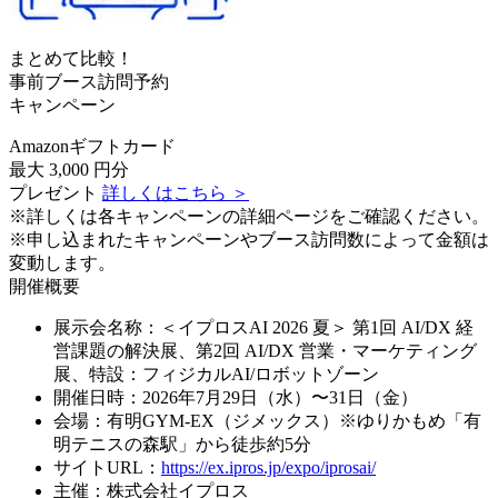
まとめて比較！
事前ブース訪問予約
キャンペーン
Amazonギフトカード
最大
3,000
円分
プレゼント
詳しくはこちら ＞
※詳しくは各キャンペーンの詳細ページをご確認ください。
※申し込まれたキャンペーンやブース訪問数によって金額は
変動します。
開催概要
展示会名称：＜イプロスAI 2026 夏＞ 第1回 AI/DX 経
営課題の解決展、第2回 AI/DX 営業・マーケティング
展、特設：フィジカルAI/ロボットゾーン
開催日時：2026年7月29日（水）〜31日（金）
会場：有明GYM-EX（ジメックス）※ゆりかもめ「有
明テニスの森駅」から徒歩約5分
サイトURL：
https://ex.ipros.jp/expo/iprosai/
主催：株式会社イプロス