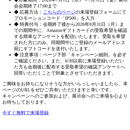
会会期終了17:00まで
◆ 応募方法：
こちらのページ
の来場登録フォームにて
プロモーションコード「IP500」を入力
◆ 特典付与：会期終了後から2026年8月31日（月）ま
での期間中に、Amazonギフトカードの受取希望を確認
する簡単なアンケートを配信いたします。受取を希望
された方にのみ、同期間中にご登録のメールアドレス
宛にギフトコードを送付いたします。
◆ 注意事項：ページ下部「キャンペーン細則」を必ず
ご確認ください。また、6/30以前に来場登録いただい
た方も会期後に配布する受取希望の確認アンケートへ
回答いただくことで対象とさせていただきます。
ご興味をお持ちになりそうな方がいらっしゃいましたら、本
ページのURLをぜひご共有いただけますと幸いです。
キャンペーンへのご参加および、展示会へのご来場を心より
お待ちしております。
今すぐ無料で来場登録