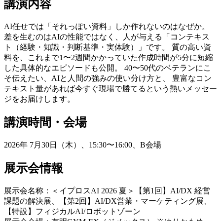
講演内容
AI任せでは「それっぽい資料」しか作れないのはなぜか。
差を生むのはAIの性能ではなく、人が与える「コンテキス
ト（経験・知識・判断基準・実体験）」です。 質の高い資
料を、これまで1〜2週間かかっていた作成時間が5分に短縮
した具体的なエピソードも公開。 40〜50代のベテランにこ
そ伝えたい、AIと人間の強みの使い分け方と、 豊富なコン
テキスト量があれば今すぐ現場で勝てるという熱いメッセー
ジをお届けします。
講演時間・会場
2026年 7月30日（木）、15:30〜16:00、B会場
展示会情報
展示会名称：＜イプロスAI 2026 夏＞【第1回】AI/DX 経営
課題の解決展、【第2回】AI/DX営業・マーケティング展、
【特設】フィジカルAI/ロボットゾーン