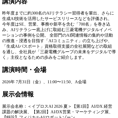
講演内容
昨年度までに約300名のAIリテラシー習得者を輩出、さらに
生成AI技術を活用したサービスリリースなどを評価され、
今年度はSE、営業、事務や新卒を含む「700名」を巻き込
み、AIリテラシー底上げに取組む三菱電機デジタルイノベ
ーションの事例を公開。 全部門のAI関連情報の集約や活動
の推進・浸透を目指す「AIコミュニティ」の立ち上げや、
「生成AIパスポート」資格取得支援の全社展開などの取組
を通し、全社員が「三菱電機グループの未来をデジタルで導
く」主役となるための歩みをご紹介します。
講演時間・会場
2026年 7月31日（金）、11:00〜11:50、A会場
展示会情報
展示会名称：＜イプロスAI 2026 夏＞【第1回】AI/DX 経営
課題の解決展、【第2回】AI/DX営業・マーケティング展、
【特設】フィジカルAI/ロボットゾーン