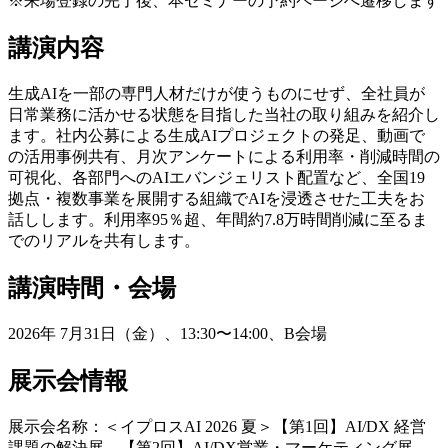
※来場登録の完了後、本セミナーの予約ページへ遷移します
講演内容
生成AIを一部の専門人材だけが使うものにせず、全社員が
日常業務に活かせる状態を目指した当社の取り組みを紹介し
ます。社内公募による生成AIプロジェクトの発足、動画で
の活用事例共有、月次アンケートによる利用率・削減時間の
可視化、各部門へのAIエバンジェリスト配置など、全国19
拠点・複数事業を展開する組織でAIを浸透させた工夫をお
話しします。利用率95％超、年間約7.8万時間削減に至るま
でのリアルを共有します。
講演時間・会場
2026年 7月31日（金）、13:30〜14:00、B会場
展示会情報
展示会名称：＜イプロスAI 2026 夏＞【第1回】AI/DX 経営
課題の解決展、【第2回】AI/DX営業・マーケティング展、