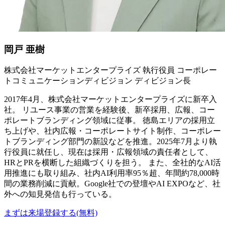
岡戸 亜樹
株式会社マーケットエンタープライズ 執行役員 コーポレー
トコミュニケーションディビジョン ディビジョン長
2017年4月、株式会社マーケットエンタープライズに新卒入
社。 リユース事業の営業を経験後、新卒採用、広報、コー
ポレートブランディング領域に従事。 徳島エリアの採用立
ち上げや、社内広報・コーポレートサイト制作、コーポレー
トブランディング部門の新設などを推進。2025年7月より執
行役員に就任し、現在は採用・広報領域の責任者として、
HRとPRを横断した組織づくりを担う。 また、全社的なAI活
用推進にも取り組み、社内AI利用率95％超、年間約78,000時
間の業務削減に貢献。Google社での登壇やAI EXPOなど、社
外への知見発信も行っている。
まずは来場登録する(無料)