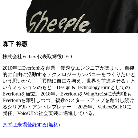
森下 将憲
株式会社Verbex 代表取締役CEO
2010年にEverforthを創業。優秀なエンジニアが集まり、自律
的に自由に活動するテクノロジーカンパニーをつくりたいと
いう思いから、「異能に自由を与え、世界を前進させる」と
いうミッションのもと、Design & Technology Firmとしての
Everforthを確立。2018年、EverforthをWingArc1stに売却後も
Everforthを牽引しつつ、複数のスタートアップを創出し続け
るシリアル・アントレプレナー。 2025年、VerbexのCEOに
就任、VoiceUIの社会実装に邁進している。
まずは来場登録する(無料)