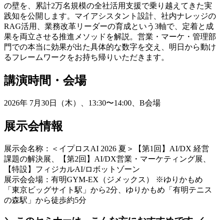
の壁を、累計2万名規模の全社活用支援で乗り越えてきた実
践知を公開します。マイアシスタント設計、社内ナレッジの
RAG活用、業務改革リーダーの育成という3軸で、定着と成
果を両立させる推進メソッドを解説。営業・マーケ・管理部
門での本当に効果が出た具体的な数字を交え、明日から動け
るフレームワークをお持ち帰りいただきます。
講演時間・会場
2026年 7月30日（木）、13:30〜14:00、B会場
展示会情報
展示会名称：＜イプロスAI 2026 夏＞【第1回】AI/DX 経営
課題の解決展、【第2回】AI/DX営業・マーケティング展、
【特設】フィジカルAI/ロボットゾーン
展示会会場：有明GYM-EX（ジメックス） ※ゆりかもめ
「東京ビッグサイト駅」から2分、ゆりかもめ「有明テニス
の森駅」から徒歩約5分