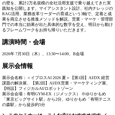
の壁を、累計2万名規模の全社活用支援で乗り越えてきた実
践知を公開します。マイアシスタント設計、社内ナレッジの
RAG活用、業務改革リーダーの育成という3軸で、定着と成
果を両立させる推進メソッドを解説。営業・マーケ・管理部
門での本当に効果が出た具体的な数字を交え、明日から動け
るフレームワークをお持ち帰りいただきます。
講演時間・会場
2026年 7月30日（木）、13:30〜14:00、B会場
展示会情報
展示会名称：＜イプロスAI 2026 夏＞【第1回】AI/DX 経営
課題の解決展、【第2回】AI/DX営業・マーケティング展、
【特設】フィジカルAI/ロボットゾーン
展示会会場：有明GYM-EX（ジメックス） ※ゆりかもめ
「東京ビッグサイト駅」から2分、ゆりかもめ「有明テニス
の森駅」から徒歩約5分