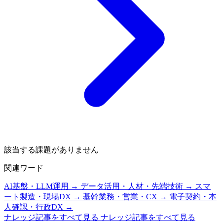
該当する課題がありません
関連ワード
AI基盤・LLM運用 →
データ活用・人材・先端技術 →
スマ
ート製造・現場DX →
基幹業務・営業・CX →
電子契約・本
人確認・行政DX →
ナレッジ記事をすべて見る
ナレッジ記事をすべて見る