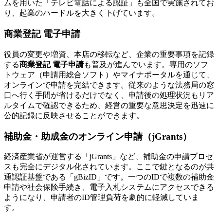
ムを用いた「テレビ電話による認証」も全国で実施されてお
り、起業のハードルを大きく下げています。
商業登記 電子申請
役員の変更や増資、本店の移転など、企業の重要事項を記録
する
商業登記 電子申請
も普及が進んでいます。専用のソフ
トウェア（申請用総合ソフト）やマイナポータルを通じて、
オンラインで申請を完結できます。従来のような法務局の窓
口へ行く手間が省けるだけでなく、申請後の処理状況もリア
ルタイムで確認できるため、経営の重要な意思決定を迅速に
公的記録に反映させることができます。
補助金・助成金のオンライン申請（jGrants）
経済産業省が運営する「jGrants」など、補助金の申請プロセ
スも完全にデジタル化されています。ここで鍵となるのが共
通認証基盤である「gBizID」です。一つのIDで複数の補助金
申請や社会保険手続き、電子入札システムにアクセスできる
ようになり、申請者のID管理負荷を劇的に軽減していま
す。