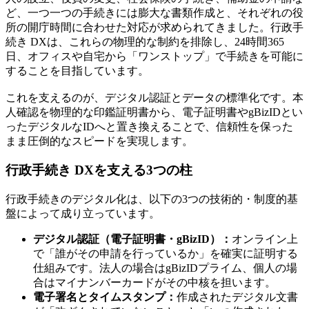
ど、一つ一つの手続きには膨大な書類作成と、それぞれの役
所の開庁時間に合わせた対応が求められてきました。行政手
続き DXは、これらの物理的な制約を排除し、24時間365
日、オフィスや自宅から「ワンストップ」で手続きを可能に
することを目指しています。
これを支えるのが、
デジタル認証
とデータの標準化です。本
人確認を物理的な印鑑証明書から、電子証明書やgBizIDとい
ったデジタルなIDへと置き換えることで、信頼性を保った
まま圧倒的なスピードを実現します。
行政手続き DXを支える3つの柱
行政手続きのデジタル化は、以下の3つの技術的・制度的基
盤によって成り立っています。
デジタル認証（電子証明書・gBizID）：
オンライン上
で「誰がその申請を行っているか」を確実に証明する
仕組みです。法人の場合はgBizIDプライム、個人の場
合はマイナンバーカードがその中核を担います。
電子署名とタイムスタンプ：
作成されたデジタル文書