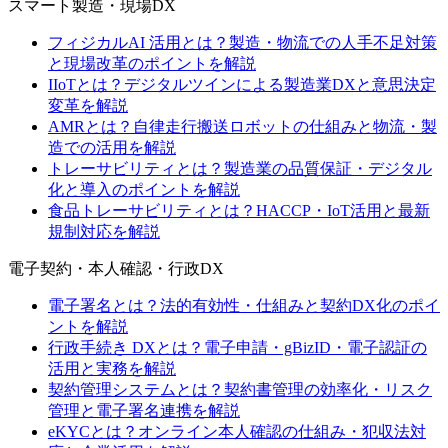
スマート製造・現場DX
フィジカルAI 活用とは？製造・物流での人手不足対策
と現場改革のポイントを解説
IIoTとは？デジタルツインによる製造業DXと意思決定
変革を解説
AMRとは？自律走行搬送ロボットの仕組みと物流・製
造での活用を解説
トレーサビリティとは？製造業の品質保証・デジタル
化と導入のポイントを解説
食品トレーサビリティとは？HACCP・IoT活用と最新
規制対応を解説
電子契約・本人確認・行政DX
電子署名とは？法的有効性・仕組みと契約DX化のポイ
ントを解説
行政手続き DXとは？電子申請・gBizID・電子認証の
活用と実務を解説
契約管理システムとは？契約書管理の効率化・リスク
管理と電子署名連携を解説
eKYCとは？オンライン本人確認の仕組み・犯収法対