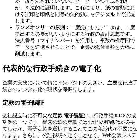
が「改ざんされていないこと」と「いつ作成された
か」を法的に証明します。これにより、紙の書類にお
ける実印と印紙と同等の法的効力をデジタル上で実現
します。
ワンスオンリーの原則：
一度提出したデータは、二度
提出する必要がないようにする行政の設計思想です。
法人番号（マイナンバー）を活用し、複数の省庁間で
データを連携させることで、企業の添付書類を大幅に
削減します。
代表的な行政手続きの電子化
企業の実務において特にインパクトの大きい、主要な行政手
続きのデジタル化の現状を深掘りします。
定款の電子認証
会社設立時に不可欠な
定款 電子認証
は、行政手続きDXの成
功例の一つです。従来の紙の定款では4万円の印紙代が必要
でしたが、電子定款を選択することでこの印紙代が不要にな
ります。さらに、公証役場へ赴くことなく、Web会議システ