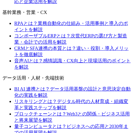
応と企業活用を解説
基幹業務・営業・CX
RPAとは？業務自動化の仕組み・活用事例と導入のポ
イントを解説
コンポーザブルERPとは？次世代ERPの選び方と製造
業・会計での活用を解説
CRMとSFA連携の本質とは？違い・役割・導入メリッ
トを徹底解説
音声AIとは？感情認識・CX向上と現場活用のポイント
を解説
データ活用・人材・先端技術
BI AI 連携とは？データ活用基盤の設計と意思決定自動
化の実践を解説
リスキリングとは？デジタル時代の人材育成・組織変
革と実践ステップを解説
ブロックチェーンとは？Web3との関係・ビジネス活用
と将来展望を解説
量子コンピュータとは？ビジネスへの応用と2030年ま
での活用展望を解説