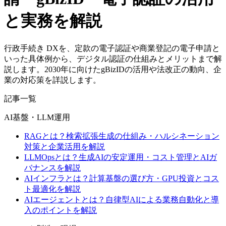
と実務を解説
行政手続き DXを、定款の電子認証や商業登記の電子申請と
いった具体例から、デジタル認証の仕組みとメリットまで解
説します。2030年に向けたgBizIDの活用や法改正の動向、企
業の対応策を詳説します。
記事一覧
AI基盤・LLM運用
RAGとは？検索拡張生成の仕組み・ハルシネーション
対策と企業活用を解説
LLMOpsとは？生成AIの安定運用・コスト管理とAIガ
バナンスを解説
AIインフラとは？計算基盤の選び方・GPU投資とコス
ト最適化を解説
AIエージェントとは？自律型AIによる業務自動化と導
入のポイントを解説