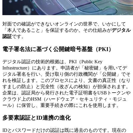
対面での確認ができないオンラインの世界で、いかにして
「本人であること」を保証するのか。その仕組みが
デジタル
認証
です。
電子署名法に基づく公開鍵暗号基盤（PKI）
デジタル認証の技術的根拠は、PKI（Public Key
Infrastructure）にあります。申請者が「秘密鍵」を用いてデ
ジタル署名を行い、受け取り側の行政機関が「公開鍵」でそ
れを検証します。このプロセスにより、文書の真正性（なり
すましの防止）と完全性（改ざんの検知）が担保されます。
企業は、認証局から発行された電子証明書をUSBトークンや
クラウド上のHSM（ハードウェア・セキュリティ・モジュ
ール）に保管し、重要手続きの際にこれを使用します。
多要素認証とID連携の進化
IDとパスワードだけの認証は既に過去のものです。現在の