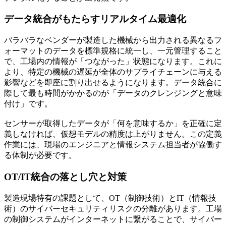
データ統合がもたらすリアルタイム最適化
バラバラなベンダーが製造した機械から出力される異なるフ
ォーマットのデータを標準規格に統一し、一元管理すること
で、工場内の情報が「つながった」状態になります。これに
より、特定の機械の遅延が全体のサプライチェーンに与える
影響などを即座に割り出せるようになります。データ統合に
際して最も時間がかかるのが「データのクレンジングと意味
付け」です。
センサーが取得したデータが「何を意味するか」を正確に定
義しなければ、仮想モデルの精度は上がりません。この定義
作業には、現場のエンジニアと情報システム担当者が協働す
る体制が必要です。
OT/IT統合の落とし穴と対策
製造現場特有の課題として、OT（制御技術）とIT（情報技
術）のサイバーセキュリティリスクの分離があります。工場
の制御システムがインターネットに繋がることで、サイバー