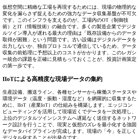
仮想空間に精緻な工場を再現するためには、現場の物理的な
変化を漏らさず捉えるための強力なデータ収集基盤が不可欠
です。このインフラを支えるのが、工場内のOT（制御技
術）とIT（情報技術）の融合です。多くの製造企業でデジタ
ルツイン導入が遅れる最大の理由は「既存設備からのデータ
取得が困難」という問題です。古い設備はデジタルデータを
出力しないか、独自プロトコルで通信しているため、データ
収集の前処理に予想以上のコストがかかります。このレガシ
ー統合の課題を正確に見積もっておくことが、投資計画策定
の第一歩です。
IIoTによる高精度な現場データの集約
生産設備、搬送ライン、各種センサーから稼働ステータスや
環境データ（温度・振動・湿度など）を網羅的に収集するた
めに、IIoT（産業IoT）の仕組みを構築します。エッジコン
ピューティングを活用して現場近くでデータを一次処理し、
上位のデジタルツインシステムへ遅延なく送信するネットワ
ーク設計を行うことで、現実と仮想のズレを最小化する強固
なデータパイプラインが完成します。現場の「今」を正しく
デジタル化することが出発点です。