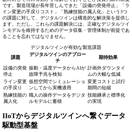
です。製造現場が長年苦しんできた「設備の突発停止」「ラ
イン変更の手戻りコスト」「熟練技能の属人化」という3つ
の課題に対して、デジタルツインは構造的な解決策を提供し
ます。ただし、これらの課題解決には、正確なデジタルツイ
ンモデルを維持するためのデータ収集・管理体制が前提であ
ることを忘れてはなりません。
デジタルツインが有効な製造課題
デジタルツインのアプロー
課題
期待効果
チ
設備の突発
振動・温度データからAIが
計画外ダウンタイ
停止
故障予兆を検知
ムの大幅な低減
ライン変更
仮想空間でシミュレーショ
変更コストと試行
の手戻り
ンしてから実機適用
期間の短縮
熟練技能の
職人の操作データをデジタ
技能継承と標準化
属人化
ルモデルに蓄積
の実現
IIoTからデジタルツインへ繋ぐデータ
駆動型基盤