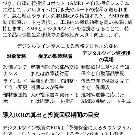
づき、自律走行搬送ロボット（AMR）や自動搬送システム
に対してリアルタイムに行き先やルートの指示が送られま
す。急な増産やラインの混雑状況を検知すると、AMRが自
動で回避ルートを選択し、工場内の搬送効率を高い水準に維
持します。AMRとデジタルツインを連携させることで、特
に多品種少量生産環境での柔軟性が大きく向上します。
デジタルツイン導入による業務プロセスの変化
デジタルツイン連携後
対象業務
従来の製造現場
の現場
設備メンテ
定期周期での部品交換
状態監視に基づく予知
ナンス
または故障後対応
保全と自動部品手配
ラインレイ
実機を配置して調整・
仮想空間で検証を完了
アウト変更
初期ロスが発生
させ一発導入
部材搬送指
人が指示書を発行・ま
混雑や進捗に応じた
示
たは固定ルート搬送
AMRの動的ルート生成
導入ROIの算出と投資回収期間の目安
デジタルツイン投資のROIは「予知保全によるダウンタイム
削減」「シミュレーションによるライン変更コスト削減」