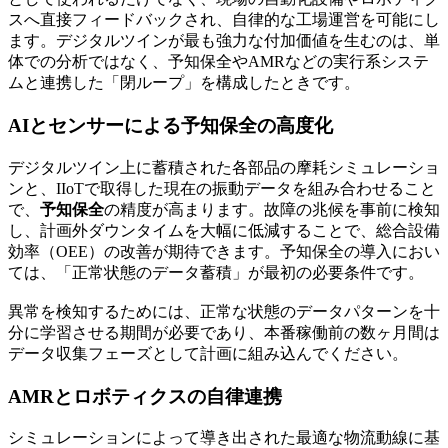
スへ直接フィードバックされ、自律的な工場運営を可能にし
ます。デジタルツインが最も強力な付加価値を生むのは、単
体での分析ではなく、予知保全やAMRなどの実行系システ
ムと連携した「閉ループ」を構成したときです。
AIとセンサーによる予知保全の高度化
デジタルツイン上に蓄積された各部品の摩耗シミュレーショ
ンと、IIoTで取得した現在の振動データを組み合わせること
で、
予知保全
の精度が高まります。故障の兆候を事前に検知
し、計画外ダウンタイムを大幅に低減することで、総合設備
効率（OEE）の改善が期待できます。予知保全の導入におい
ては、「正常状態のデータ蓄積」が最初の必要条件です。
異常を検知するためには、正常な状態のデータパターンを十
分に学習させる期間が必要であり、本番稼働前の数ヶ月間は
データ収集フェーズとして計画に組み込んでください。
AMRとロボティクスの自律連携
シミュレーションによって導き出された最適な物流動線に基