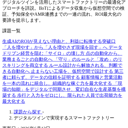
デジタルツインを活用したスマートファクトリーの最適化ア
プローチを詳説。IIoTによるデータ収集から仮想空間での検
証、予知保全やAMR連携までの一連の流れ、ROI最大化の
要諦を提示します。
課題一覧
生成AIのROIが見えない理由と、利益に転換する突破口
「人を増やす」から「人を増やさず現場を回す」へ
データ
ドリブン経営を阻む「サイロ」の壊し方
点の自動化から、
業務まるごとの自動化へ
「守り」のルールと「攻め」のリ
スキリングを両立する
ルール設計から解放される、判断で
きる自動化へ
止まらない工場を、仮想空間で設計する
第三
者に頼らず、データの信頼を証明する
顧客情報と営業活動
を一本の流れに統合し、組織的な稼ぐ力を最大化する
「現
場の知能」をデジタルで同期させ、変幻自在な生産基盤を構
築する
歩行と入力をゼロにし、限られた人員で出荷能力を
最大化する
課題から探す
›
デジタルツインで実現するスマートファクトリー