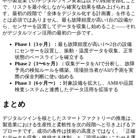
中小製造業でのデジタルツイン実装は以下の段階を踏むこと
で、リスクを最小化しながら確実な効果を積み上げられま
す。最初の段階で「全体をデジタル化する計画書」を作るこ
とは必須ではありません。最も故障頻度が高い1台の設備か
ら、センサーを設置してデータを収集し始めること——それ
がデジタルツイン活用の最初の一歩です。
Phase 1（3ヶ月）：
最も故障頻度が高い1〜2台の設備
にセンサーを設置し、振動・温度データを収集。正常
状態のベースラインを確立する
Phase 2（3〜6ヶ月）：
収集データをAIで分析し、故障
予兆の検知ルールを構築。現場担当者がAIの予測を実
際の保全判断に使い始める
Phase 3（6ヶ月〜）：
対象設備を拡大し、AMRや品質
検査システムと連携したデータ活用を拡張する
まとめ
デジタルツインを核としたスマートファクトリーの推進は、
製造業における生産性と柔軟性を次の段階へと引き上げるア
プローチです。成功の条件は技術の高度さではなく、「正確
なデータを収集・維持する体制」と「現場が使いこなせる運