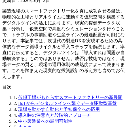
更新日：2026年6月12日
製造現場のスマートファクトリー化を真に成功させる鍵は、
物理的な工場とリアルタイムに連動する仮想空間を構築する
デジタルツインの活用にあります。現実の稼働データを収
集・分析し、仮想空間で高度なシミュレーションを行うこと
で、トラブルの事前回避や生産ラインの最適配置が可能にな
ります。本記事では、次世代の製造DXを実現するための具
体的なデータ循環サイクルと導入ステップを解説します。率
直にお伝えすると、デジタルツインは「導入すれば問題が自
動解決する」ものではありません。成否は技術ではなく、現
場データの質と、現場の運用体制の成熟度によって決まりま
す。これを踏まえた現実的な投資設計の考え方も含めてお伝
えします。
目次
1.
仮想工場がもたらすスマートファクトリーの新展開
2.
IIoTからデジタルツインへ繋ぐデータ駆動型基盤
3.
現場を動かす自動化と予知保全への応用
4.
導入時の注意点と段階的アプローチ
5.
中小製造業への展開可能性