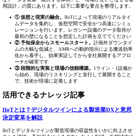
用設計」の質にあります。以下に重要な要点を整理します。
① 仮想と現実の融合。
IIoTによって現場のリアルタイ
ムデータを集約し、仮想空間で安全かつ高速にシミュ
レーションを行います。レガシー設備のデータ取得が
最初の壁になることを想定した計画を立ててください
② 予知保全からスモールスタート。
計画外ダウンタイ
ムの大幅な低減と、AMRへの動的指示による搬送効率
化から着手し、効果実証してから全社展開するアプロ
ーチが確実です
③ 段階的な実装と現場の信頼構築。
1ライン・1設備か
ら始め、現場のリスキリングと並行して展開すること
で、技術が現場に定着します
活用できるナレッジ記事
IIoTとは？デジタルツインによる製造業DXと意思
決定変革を解説
IIoTとデジタルツインが製造現場の収益性をいかに向上させ