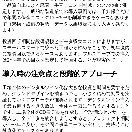
「品質向上による廃棄・手直しコスト削減」の3つの軸で測
定します。一般的な製造業での導入事例では、予知保全だけ
で年間の保全コストの15〜30%を削減できるケースがありま
す（規模・設備の状態・データ収集環境により大きく異なり
ます）。
投資回収期間は設備規模とデータ収集コストによりますが、
スモールスタートで絞った工程から始めることで、初年度内
に投資回収できるケースもあります。フルスコープでの導入
は2〜4年での回収を想定して計画することが現実的です。
導入時の注意点と段階的アプローチ
工場全体のデジタルツイン化は大きな投資と期間を要するた
め、グランドデザインを描きつつも、小さく始めて効果を実
証していくアプローチが推奨されます。デジタルツイン導入
で最も避けるべき失敗は「全体を一気に作ろうとする」こと
です。工場全体の3Dモデルを作成し、全設備のセンサーを
導入し、全データを統合しようとすると、プロジェクト期間
が2〜3年に及び、その間に事業ニーズが変わり、完成時には
陳腐化するリスクがあります。