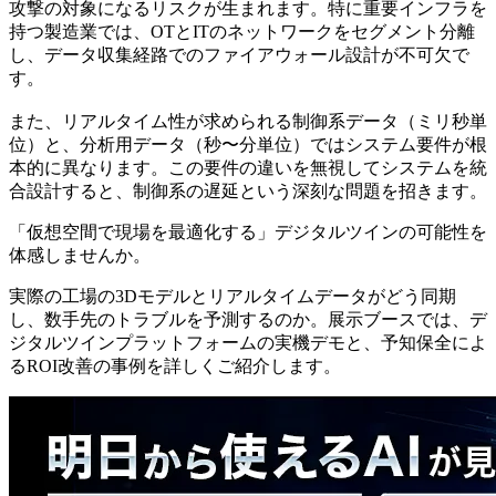
攻撃の対象になるリスクが生まれます。特に重要インフラを
持つ製造業では、OTとITのネットワークをセグメント分離
し、データ収集経路でのファイアウォール設計が不可欠で
す。
また、リアルタイム性が求められる制御系データ（ミリ秒単
位）と、分析用データ（秒〜分単位）ではシステム要件が根
本的に異なります。この要件の違いを無視してシステムを統
合設計すると、制御系の遅延という深刻な問題を招きます。
「仮想空間で現場を最適化する」デジタルツインの可能性を
体感しませんか。
実際の工場の3Dモデルとリアルタイムデータがどう同期
し、数手先のトラブルを予測するのか。展示ブースでは、デ
ジタルツインプラットフォームの実機デモと、予知保全によ
るROI改善の事例を詳しくご紹介します。