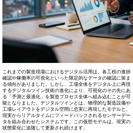
これまでの製造現場におけるデジタル活用は、各工程の進捗
確認や稼働率の可視化といった限定的なデータの確認に留ま
る傾向がありました。しかし、工場全体をデジタル上に再現
する
デジタルツイン技術
の進化により、可視化のその先にあ
る「予測と最適化」を製造プロセス全体へ組み込むことが可
能となりました。デジタルツインとは、物理的な製造設備や
工場レイアウトをデジタル空間に忠実に再現したモデルと、
現実からリアルタイムにフィードバックされるセンサーデー
タを組み合わせたシステムです。この仮想モデルは、現実の
状態変化に追随して更新され続けます。