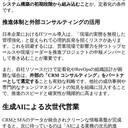
システム構築の初期段階から組み込むこと
が、定着化の条件
です。
推進体制と外部コンサルティングの活用
日本企業におけるITツール導入は、「現場の実態を無視した
管理強化」と捉えられて心理的反発を招くリスクがありま
す。これを回避するには、営業現場で影響力を持つトップセ
ールスや現場リーダーを推進プロジェクトの中核メンバーと
して巻き込むことが重要です。
また、自社リソースだけで定着化やRevOpsの組織設計が困
難な場合は、
外部の「CRM コンサルティング」をパートナ
ーとして選定する
ことも有効な戦略です。他社の成功事例や
専門的なチェンジマネジメントの知見を組織に注入すること
で、推進のスピードと確実性が飛躍的に高まります。
生成AIによる次世代営業
CRMとSFAのデータが統合されクリーンな情報基盤が完成
すると、次に待っているのは「AIによる業務の次元的進