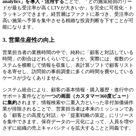
analytics」を導入・活用する
ことで、「どの施策経由のリー
ドが最も受注率が高くLTVが大きいか」を完全に可視化・ト
ラッキングできます。経営層はファクトに基づき、受注率の
高い施策へ予算を集中させる精緻な投資判断を下すことが可
能になります。
3. 営業生産性の向上
営業担当者の業務時間の中で、純粋に「顧客と対話している
時間」の割合はどれくらいでしょうか。実際には、複数のシ
ステムを横断して情報を収集し、表計算ソフトで顧客リスト
を名寄せし、訪問前の事前調査に多くの時間を費やしている
ケースが少なくありません。
システム統合により、顧客の基本情報・購入履歴・進行中の
サポート案件などが
一つの画面（カスタマー360度ビュー）
に集約
されます。情報検索や二重入力といった非付加価値作
業が排除されることで、営業担当者は本来のミッションであ
る「顧客との高度な対話」や「提案戦略の策定」にリソース
を集中できます。保存データの一元化によって、
人員を増や
さずに組織の売上キャパシティを拡大すること
と同義です。