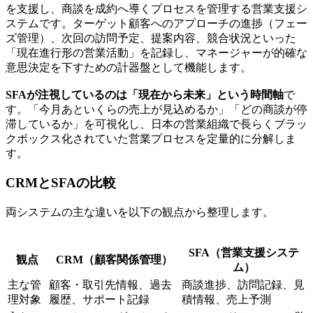
を支援し、商談を成約へ導くプロセスを管理する営業支援シ
ステムです。ターゲット顧客へのアプローチの進捗（フェー
ズ管理）、次回の訪問予定、提案内容、競合状況といった
「現在進行形の営業活動」を記録し、マネージャーが的確な
意思決定を下すための計器盤として機能します。
SFAが注視しているのは「現在から未来」という時間軸
で
す。「今月あといくらの売上が見込めるか」「どの商談が停
滞しているか」を可視化し、日本の営業組織で長らくブラッ
クボックス化されていた営業プロセスを定量的に分解しま
す。
CRMとSFAの比較
両システムの主な違いを以下の観点から整理します。
SFA（営業支援システ
観点
CRM（顧客関係管理）
ム）
主な管
顧客・取引先情報、過去
商談進捗、訪問記録、見
理対象
履歴、サポート記録
積情報、売上予測