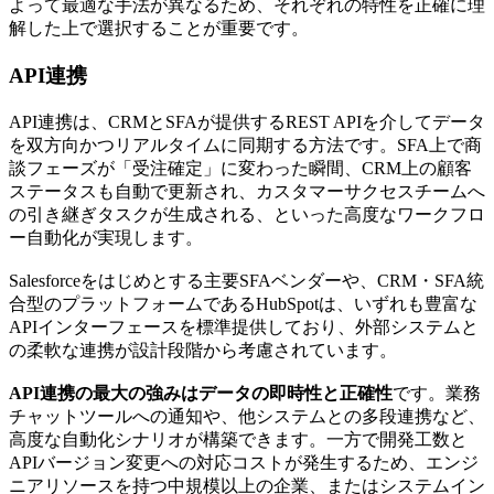
よって最適な手法が異なるため、それぞれの特性を正確に理
解した上で選択することが重要です。
API連携
API連携は、CRMとSFAが提供するREST APIを介してデータ
を双方向かつリアルタイムに同期する方法です。SFA上で商
談フェーズが「受注確定」に変わった瞬間、CRM上の顧客
ステータスも自動で更新され、カスタマーサクセスチームへ
の引き継ぎタスクが生成される、といった高度なワークフロ
ー自動化が実現します。
Salesforceをはじめとする主要SFAベンダーや、CRM・SFA統
合型のプラットフォームであるHubSpotは、いずれも豊富な
APIインターフェースを標準提供しており、外部システムと
の柔軟な連携が設計段階から考慮されています。
API連携の最大の強みはデータの即時性と正確性
です。業務
チャットツールへの通知や、他システムとの多段連携など、
高度な自動化シナリオが構築できます。一方で開発工数と
APIバージョン変更への対応コストが発生するため、エンジ
ニアリソースを持つ中規模以上の企業、またはシステムイン