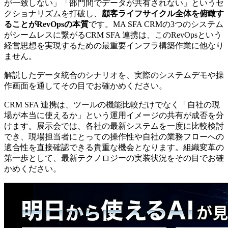
が一致しない」「部門間でデータが共有されない」というセ
クショナリズムを打破し、
顧客ライフサイクル全体を俯瞰す
ることがRevOpsの本質
です。MA SFA CRMの3つのシステム
がシームレスに繋がるCRM SFA 連携は、このRevOpsという
経営思想を実現するための最重要インフラ構築作業に他なり
ません。
解説したデータ統合のシナリオを、実際のシステムデモや操
作画面を通してその目でお確かめください。
CRM SFA 連携は、ツールの機能比較だけでなく「自社の現
場が本当に使えるか」という運用イメージの共有が成否を分
けます。展示会では、各社の最新システムを一度に比較検討
でき、現場担当者にとっての操作性や自社の業務フローへの
適合性を直接確認できる貴重な機会となります。組織変革の
第一歩として、最新テクノロジーの実装状況をその目でお確
かめください。