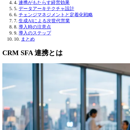
4.
連携がもたらす経営効果
5.
データアーキテクチャ設計
6.
チェンジマネジメントと定着化戦略
7.
生成AIによる次世代営業
8.
導入時の注意点
9.
導入のステップ
10.
まとめ
CRM SFA 連携とは