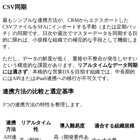
CSV同期
最もシンプルな連携方法が、CRMからエクスポートした
CSVファイルをSFAにインポートする手動（または定期バッ
チ）の同期です。日次や週次でマスターデータを同期する目
的に限れば、小規模な組織での補完的な手段として機能しま
す。
ただし、データの鮮度が低く、重複や不整合が発生しやすい
という構造的な課題があります。
リアルタイムなデータ同期
には適さず
、本格的な営業DXを目指す組織では、中長期的
にはAPIまたはiPaaS連携への移行が不可欠です。
連携方法の比較と選定基準
3つの連携方法の特性を整理します。
連携
リアルタイム
導入難易度
適合する組織規模
方法
性
API連
高（開発要件あ