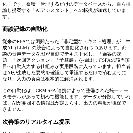
化」です。蓄積・管理するだけのデータベースから、自ら推
論し提案する「AIアシスタント」への転換が加速していま
す。
商談記録の自動化
従来のRPAでは困難だった「非定型なテキスト処理」が、生
成AI（LLM）の統合によって自動化されつつあります。商
談の音声データをAIが自動でテキスト化し、「顧客の課
題」「次回アクション」「予算感」を抽出してSFAの該当項
目へ自動入力する仕組みが実用段階に入っています。担当者
はAIが生成した要約を確認して承認するだけで済むように
なり、入力の負荷は根本的に解消されます。
この自動化は、
CRM SFA 連携によって整備された統一デー
タモデルがあって初めて機能
します。データが分散していれ
ば、AIが参照する情報源が定まらず、出力の精度が担保で
きません。
次善策のリアルタイム提示