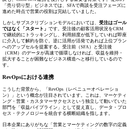
「売り切り型」ビジネスでは、SFAで商談を受注フェーズに
進めた時点で営業の役割は完結していました。
しかしサブスクリプションモデルにおいては、
受注はゴール
ではなく「スタート」
です。受注後の顧客活用状況をCRM
で継続的にトラッキングし、利用頻度が低下していれば即座
に介入して解約を防ぐ。逆に活用が活発であれば上位プラン
へのアップセルを提案する。
受注前（SFA）と受注後
（CRM）のデータが高速で循環しなければ、収益を維持・
拡大することが困難なビジネス構造
へと移行しているので
す。
RevOpsにおける連携
こうした背景から、「RevOps（レベニューオペレーショ
ン）」という概念が注目されています。これは、マーケティ
ング・営業・カスタマーサクセスという独立して動いていた
部門を「収益パイプライン」として捉え直し、データ・プロ
セス・テクノロジーを統合する横断組織を指します。
日本企業にありがちな「営業とマーケティングの数字の定義