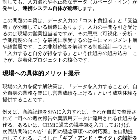
制しても、入力漏れや不正確なデータ（ガベージ・イン）が
発生し、
連携システム自体が崩壊
します。
この問題の本質は、データ入力の「コスト負担者」と「受益
者」が分離している構造にあります。入力の手間を引き受け
るのは現場の営業担当者ですが、その恩恵（可視化・分析・
予測精度の向上）を最初に享受するのは主にマネジメント層
や経営層です。この非対称性を解消する制度設計―つまり
「入力すると自分が得をする」という仕組みの組み込み―こ
そが、定着化プロジェクトの核心です。
現場への具体的メリット提示
現場の入力を促す解決策は、
「データを入力することが、自
分自身の業務を楽にし営業成績を上げる」という成功体験を
提供すること
です。
例えば、商談記録をSFAに入力すれば、それが自動で整形さ
れて上司への週次報告や稟議用データに流用される仕組みを
作る。あるいは、CRMに過去の議事録を入力しておけば、
次回訪問時にAIが「前回の懸念事項への対応案」を自動提
示してくれる。こうした
「ギブ・アンド・テイク」の設計を