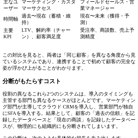
主なユ
マーケティング・カスタ
フィールドセールス・営
ーザー
マーサクセス
業マネージャー
過去〜現在（蓄積・維
現在〜未来（獲得・予
時間軸
持）
測）
LTV、解約率（チャー
受注率、商談数、売上予
主要
KPI
ン）、顧客満足度
測精度
この対比を見ると、両者は「同じ顧客」を異なる角度から見
ているシステムであり、
連携することで初めて顧客の完全な
姿が浮かび上がる
ことがわかります。
分断がもたらすコスト
役割の異なるこれら2つのシステムは、導入のタイミングも
主管する部門も異なるケースがほとんどです。マーケティン
グ部門が主導してクラウド CRMを導入し、営業部門が独自
にSFAを導入する。結果として、顧客の「過去の信頼」を記
録したデータベースと「現在の商談」を記録したデータベー
スが、物理的にも組織的にも分断されてしまいます。