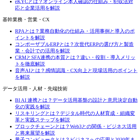
eKYCとは？オンライン本人確認の仕組み・犯収法対
応と企業活用を解説
基幹業務・営業・CX
RPAとは？業務自動化の仕組み・活用事例と導入のポ
イントを解説
コンポーザブルERPとは？次世代ERPの選び方と製造
業・会計での活用を解説
CRMとSFA連携の本質とは？違い・役割・導入メリッ
トを徹底解説
音声AIとは？感情認識・CX向上と現場活用のポイント
を解説
データ活用・人材・先端技術
BI AI 連携とは？データ活用基盤の設計と意思決定自動
化の実践を解説
リスキリングとは？デジタル時代の人材育成・組織変
革と実践ステップを解説
ブロックチェーンとは？Web3との関係・ビジネス活用
と将来展望を解説
量子コンピュータとは？ビジネスへの応用と2030年ま