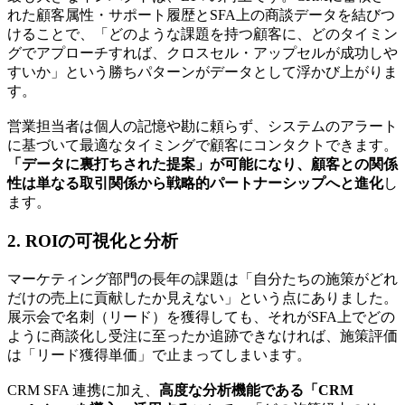
れた顧客属性・サポート履歴とSFA上の商談データを結びつ
けることで、「どのような課題を持つ顧客に、どのタイミン
グでアプローチすれば、クロスセル・アップセルが成功しや
すいか」という勝ちパターンがデータとして浮かび上がりま
す。
営業担当者は個人の記憶や勘に頼らず、システムのアラート
に基づいて最適なタイミングで顧客にコンタクトできます。
「データに裏打ちされた提案」が可能になり、顧客との関係
性は単なる取引関係から戦略的パートナーシップへと進化
し
ます。
2. ROIの可視化と分析
マーケティング部門の長年の課題は「自分たちの施策がどれ
だけの売上に貢献したか見えない」という点にありました。
展示会で名刺（リード）を獲得しても、それがSFA上でどの
ように商談化し受注に至ったか追跡できなければ、施策評価
は「リード獲得単価」で止まってしまいます。
CRM SFA 連携に加え、
高度な分析機能である「CRM