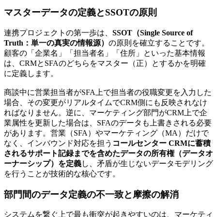
マスターデータの定義とSSOTの原則
連携プロジェクトの第一歩は、
SSOT（Single Source of
Truth：単一の真実の情報源）
の原則を確立することです。
顧客の「企業名」「担当者名」「住所」といった基本情報
は、CRMとSFAのどちらをマスター（正）とするかを明確
に定義します。
商談中に営業担当者がSFA上で担当者の役職変更を入力した
場合、その変更がリアルタイムでCRM側にも反映されなけ
ればなりません。逆に、マーケティング部門がCRM上で企
業属性を更新した場合は、SFAのデータも上書きされる必要
があります。営業（SFA）やマーケティング（MA）だけで
なく、インバウンド対応を担う
コールセンター CRMに蓄積
されるサポート記録までを含めたデータの所有権（データオ
ーナーシップ）を定義
し、矛盾が生じないデータモデリング
を行うことが技術的な核心です。
部門間のデータ定義の不一致と摩擦の解消
システムを繋ぐ上で最も衝突が起きやすいのは、マーケティ