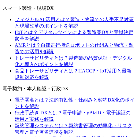
スマート製造・現場DX
フィジカルAI 活用とは？製造・物流での人手不足対策
と現場改革のポイントを解説
IIoTとは？デジタルツインによる製造業DXと意思決定
変革を解説
AMRとは？自律走行搬送ロボットの仕組みと物流・製
造での活用を解説
トレーサビリティとは？製造業の品質保証・デジタル
化と導入のポイントを解説
食品トレーサビリティとは？HACCP・IoT活用と最新
規制対応を解説
電子契約・本人確認・行政DX
電子署名とは？法的有効性・仕組みと契約DX化のポイ
ントを解説
行政手続き DXとは？電子申請・gBizID・電子認証の
活用と実務を解説
契約管理システムとは？契約書管理の効率化・リスク
管理と電子署名連携を解説