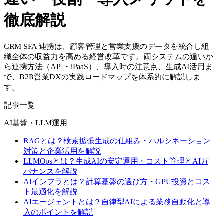
徹底解説
CRM SFA 連携は、顧客管理と営業支援のデータを統合し組
織全体の収益力を高める経営改革です。両システムの違いか
ら連携方法（API・iPaaS）、導入時の注意点、生成AI活用ま
で、B2B営業DXの実践ロードマップを体系的に解説しま
す。
記事一覧
AI基盤・LLM運用
RAGとは？検索拡張生成の仕組み・ハルシネーション
対策と企業活用を解説
LLMOpsとは？生成AIの安定運用・コスト管理とAIガ
バナンスを解説
AIインフラとは？計算基盤の選び方・GPU投資とコス
ト最適化を解説
AIエージェントとは？自律型AIによる業務自動化と導
入のポイントを解説