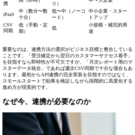
高（即時）
中〜大企業
携
り）
中（数分〜数
低〜中（ノーコ
中小企業・スター
iPaaS
十分）
ード）
トアップ
CSV
低（手動・定
小規模・補完的用
低
同期
期）
途
重要なのは、連携方法の選択がビジネス目標と整合している
こと
です。「受注確定から翌日のカスタマーサクセス着手」
を目指すなら即時性が不可欠ですが、「月次レポート用のマ
スターデータ統合」であれば週次CSV同期で十分な場合もあ
ります。最初からAPI連携の完全実装を目指すのではなく、
スモールスタートで効果を検証しながら段階的に高度化する
進め方が現実的
です。
なぜ今、連携が必要なのか