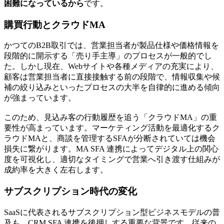
困難になっているから
です。
購買行動とクラウドMA
かつてのB2B取引では、営業担当者が製品仕様や価格情報を
段階的に開示する「売り手主導」のプロセスが一般的でし
た。しかし現在、Webサイトや各種メディアの充実により、
顧客は営業担当者に直接接触する前の段階で、情報収集や候
補の絞り込みといったプロセスの大半を自律的に進める傾向
が強まっています。
このため、見込み客の行動履歴を追う「クラウドMA」の重
要性が高まっています。マーケティング活動を最適化するク
ラウドMAと、商談を管理するSFAが分断されていては機会
損失に繋がります。
MA SFA 連携によってデジタル上の関心
度を可視化し、適切なタイミングで営業へ引き渡す仕組み
が
成約率を大きく左右します。
サブスクリプション時代の変化
SaaSに代表されるサブスクリプション型ビジネスモデルの普
及も、CRM SFA 連携を後押しする重要な背景です。従来の