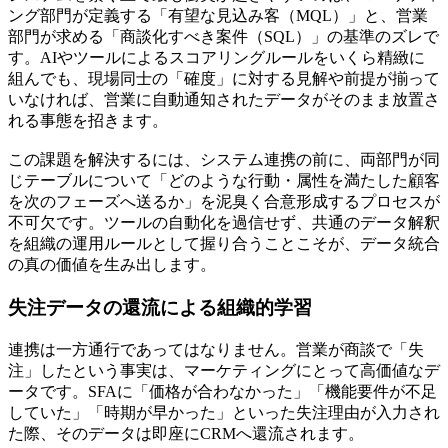
ング部門が定義する「有望な見込み客（MQL）」と、営業
部門が求める「商談化すべき案件（SQL）」の基準のズレで
す。AIやツールによるスコアリングルールをいくら精緻に
組んでも、現場同士の「確度」に対する見解や前提が揃って
いなければ、営業に自動通知されたデータがそのまま放置さ
れる事態を招きます。
この課題を解決するには、システム連携の前に、両部門が同
じテーブルについて
「どのような行動・属性を満たした顧客
を次のフェーズへ送るか」を泥臭く合意形成するプロセスが
不可欠
です。ツールの自動化を過信せず、共通のデータ解釈
を組織の運用ルールとして握り合うことこそが、データ統合
の真の価値を生み出します。
失注データの還流による組織的学習
連携は一方通行であってはなりません。営業が商談で「失
注」したという事実は、マーケティングにとって高価値なデ
ータです。SFAに「価格が合わなかった」「機能要件が不足
していた」「時期が早かった」といった失注理由が入力され
た際、そのデータは即座にCRMへ還流されます。