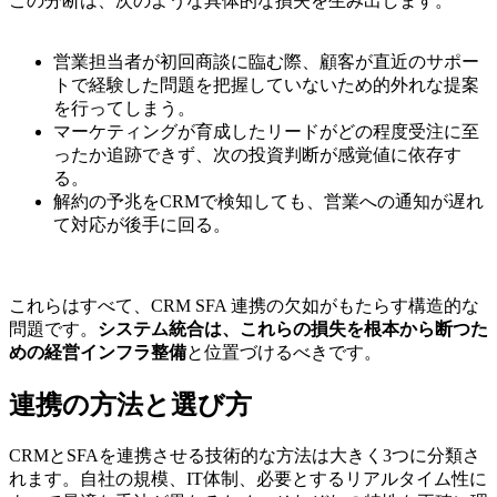
この分断は、次のような具体的な損失を生み出します。
営業担当者が初回商談に臨む際、顧客が直近のサポー
トで経験した問題を把握していないため的外れな提案
を行ってしまう。
マーケティングが育成したリードがどの程度受注に至
ったか追跡できず、次の投資判断が感覚値に依存す
る。
解約の予兆をCRMで検知しても、営業への通知が遅れ
て対応が後手に回る。
これらはすべて、CRM SFA 連携の欠如がもたらす構造的な
問題です。
システム統合は、これらの損失を根本から断つた
めの経営インフラ整備
と位置づけるべきです。
連携の方法と選び方
CRMとSFAを連携させる技術的な方法は大きく3つに分類さ
れます。自社の規模、IT体制、必要とするリアルタイム性に