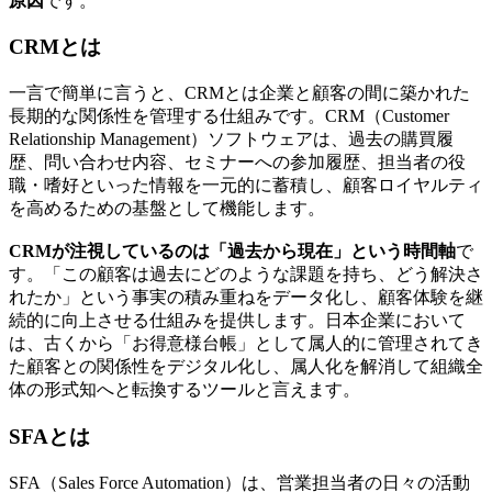
原因
です。
CRMとは
一言で簡単に言うと、CRMとは企業と顧客の間に築かれた
長期的な関係性を管理する仕組みです。CRM（Customer
Relationship Management）ソフトウェアは、過去の購買履
歴、問い合わせ内容、セミナーへの参加履歴、担当者の役
職・嗜好といった情報を一元的に蓄積し、顧客ロイヤルティ
を高めるための基盤として機能します。
CRMが注視しているのは「過去から現在」という時間軸
で
す。「この顧客は過去にどのような課題を持ち、どう解決さ
れたか」という事実の積み重ねをデータ化し、顧客体験を継
続的に向上させる仕組みを提供します。日本企業において
は、古くから「お得意様台帳」として属人的に管理されてき
た顧客との関係性をデジタル化し、
属人化を解消して組織全
体の形式知へと転換するツール
と言えます。
SFAとは
SFA（Sales Force Automation）は、営業担当者の日々の活動