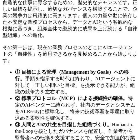
創造的な仕事に専念するための、歴史的なチャンスです。正
しい目標を提示し、適切なガバナンスを構築することで、企
業の競争力は飛躍的に高まります。個人の力量や勘に依存し
た不安定な業務プロセスから、データとAIという客観的な
根拠に基づき、組織全体で継続的に成果を上げ続ける「自律
型組織」への進化。
その第一歩は、現在の業務プロセスのどこにAIエージェン
トの「自律性」を適用できるかを見極めることから始まりま
す。
① 目標による管理（Management by Goals）への移
行。
手順を指示する時代は終わり、AIエージェントに
対して「正しい問いと目標」を提示できる能力が、組
織の競争力を左右する。
② 標準プロトコル（MCP）による接続性の確保。
特
定のAIベンダーに縛られず、社内のデータとシステム
をAI-Readyに標準化し、将来の技術革新を即座に取り
込める柔軟性を確保する。
③ 人間とAIの共生を目指した組織づくり。
Human-in-
the-Loopを核としたガバナンスを配置し、作業者から
監督者への転換を支援することで、安全で加速的な業