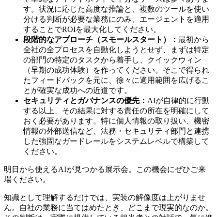
す。状況に応じた高度な推論と、複数のツールを使い
分ける判断が必要な業務にのみ、エージェントを適用
することでROIを最大化してください。
段階的なアプローチ（スモールスタート）：
最初から
全社の全プロセスを自動化しようとせず、まずは特定
の部門の特定のタスクから着手し、クイックウィン
（早期の成功体験）を作ってください。そこで得られ
たフィードバックを元に、徐々に適用範囲を広げるこ
とが確実な成功への近道です。
セキュリティとガバナンスの優先：
AIが自律的に行動
する以上、その結果に対する責任の所在を明確にして
おく必要があります。特に個人情報の取り扱い、機密
情報の外部送信など、法務・セキュリティ部門と連携
した強固なガードレールをシステムレベルで構築して
ください。
明日から使えるAIが見つかる展示会。この機会にぜひご来
場ください。
知識として理解するだけでは、実装の解像度は上がりませ
ん。自社の業務に当てはめたとき、どこまで現実的なのか。