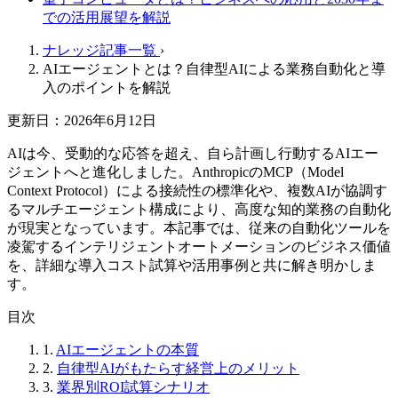
での活用展望を解説
ナレッジ記事一覧
›
AIエージェントとは？自律型AIによる業務自動化と導
入のポイントを解説
更新日：2026年6月12日
AIは今、受動的な応答を超え、自ら計画し行動するAIエー
ジェントへと進化しました。AnthropicのMCP（Model
Context Protocol）による接続性の標準化や、複数AIが協調す
るマルチエージェント構成により、高度な知的業務の自動化
が現実となっています。本記事では、従来の自動化ツールを
凌駕するインテリジェントオートメーションのビジネス価値
を、詳細な導入コスト試算や活用事例と共に解き明かしま
す。
目次
1.
AIエージェントの本質
2.
自律型AIがもたらす経営上のメリット
3.
業界別ROI試算シナリオ