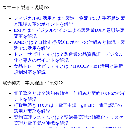
スマート製造・現場DX
フィジカルAI 活用とは？製造・物流での人手不足対策
と現場改革のポイントを解説
IIoTとは？デジタルツインによる製造業DXと意思決定
変革を解説
AMRとは？自律走行搬送ロボットの仕組みと物流・製
造での活用を解説
トレーサビリティとは？製造業の品質保証・デジタル
化と導入のポイントを解説
食品トレーサビリティとは？HACCP・IoT活用と最新
規制対応を解説
電子契約・本人確認・行政DX
電子署名とは？法的有効性・仕組みと契約DX化のポイ
ントを解説
行政手続き DXとは？電子申請・gBizID・電子認証の
活用と実務を解説
契約管理システムとは？契約書管理の効率化・リスク
管理と電子署名連携を解説