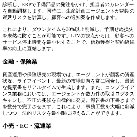
診断し、ERPで予備部品の発注をかけ、担当者のカレンダー
を自動調整します。同時に、生産計画エージェントが納期の
遅延リスクを計算し、顧客への通知案を作成します。
これにより、ダウンタイムを30%以上削減し、予期せぬ損失
を未然に防ぐことが可能です。LTVの観点からは、顧客への
サービス停止時間を最小化することで、信頼獲得と契約継続
率の向上に直結します。
金融・保険業
資産運用や保険販売の現場では、エージェントが顧客の資産
状況、ライフイベント、最新の市場動向を常に照合し、最適
な提案書をリアルタイムで生成します。また、コンプライア
ンス業務においては、エージェントが数万件の取引ログをス
キャンし、不正の兆候を自律的に発見。報告書の下書きまで
を数分で完了させます。これにより、事務工数を大幅に削減
しつつ、法的リスクを最小限に抑えることができます。
小売・EC・流通業