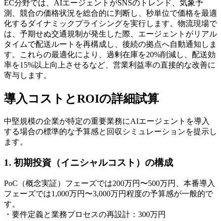
EC分野では、AIエージェントがSNSのトレンド、気象予
測、競合の価格状況を総合的に判断し、秒単位で価格を最適
化するダイナミックプライシングを実行します。物流現場で
は、予期せぬ交通規制が発生した際、エージェントがリアル
タイムで配送ルートを再構成し、後続の拠点へ自動通知しま
す。これらの最適化により、過剰在庫を20%削減し、配送効
率を15%以上向上させるなど、営業利益率の直接的な改善に
寄与します。
導入コストとROIの詳細試算
中堅規模の企業が特定の重要業務にAIエージェントを導入
する場合の標準的な予算感と回収シミュレーションを提示し
ます。
1. 初期投資（イニシャルコスト）の構成
PoC（概念実証）フェーズでは200万円〜500万円、本番導入
フェーズでは1,000万円〜3,000万円程度の予算感が一般的で
す。
・要件定義と業務プロセスの再設計：300万円