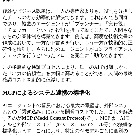
複雑なビジネス課題は、一人の専門家よりも、役割を分担し
たチームの方が効率的に解決できます。これはAIでも同様
であり、複数のエージェントが「プランナー」「実行役」
「チェッカー」といった役割を持って動くことで、人間さな
がらの分業体制を構築できます。例えば、高度な技術文書の
作成において、一方が下書きを行い、もう一方が技術的な正
確性を検証し、さらに別のエージェントがコンプライアンス
チェックを行うといったフローを完全に自動化できます。
この多層的な検証プロセスにより、単一のAIでは難しかっ
た「出力の信頼性」を大幅に高めることができ、人間の最終
確認コストを劇的に低減します。
MCPによるシステム連携の標準化
AIエージェントの普及における最大の障壁は、外部システ
ムとの「繋ぎ込み」にかかる開発コストでした。これを解決
するのが
MCP (Model Context Protocol)
です。MCPは、AIモ
デルと外部ソース（データベース、SaaSツール等）の接続を
標準化します。これにより、特定のAIモデルごとに個別の