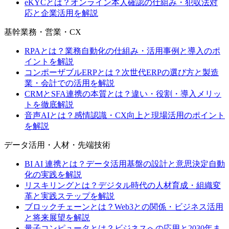
eKYCとは？オンライン本人確認の仕組み・犯収法対
応と企業活用を解説
基幹業務・営業・CX
RPAとは？業務自動化の仕組み・活用事例と導入のポ
イントを解説
コンポーザブルERPとは？次世代ERPの選び方と製造
業・会計での活用を解説
CRMとSFA連携の本質とは？違い・役割・導入メリッ
トを徹底解説
音声AIとは？感情認識・CX向上と現場活用のポイント
を解説
データ活用・人材・先端技術
BI AI 連携とは？データ活用基盤の設計と意思決定自動
化の実践を解説
リスキリングとは？デジタル時代の人材育成・組織変
革と実践ステップを解説
ブロックチェーンとは？Web3との関係・ビジネス活用
と将来展望を解説
量子コンピュータとは？ビジネスへの応用と2030年ま