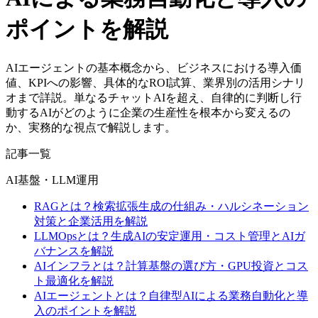
ポイントを解説
AIエージェントの基本概念から、ビジネスにおける導入価
値、KPIへの影響、具体的なROI試算、業界別の活用シナリ
オまで詳説。単なるチャットAIを超え、自律的に判断し行
動するAIがどのように企業の生産性を根本から変えるの
か、実務的な視点で解説します。
記事一覧
AI基盤・LLM運用
RAGとは？検索拡張生成の仕組み・ハルシネーション
対策と企業活用を解説
LLMOpsとは？生成AIの安定運用・コスト管理とAIガ
バナンスを解説
AIインフラとは？計算基盤の選び方・GPU投資とコス
ト最適化を解説
AIエージェントとは？自律型AIによる業務自動化と導
入のポイントを解説