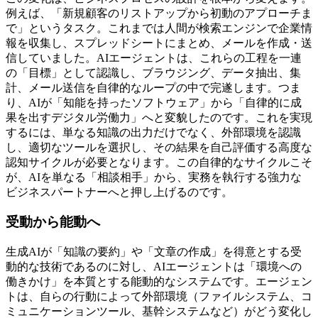
例えば、「新規顧客のリストアップから初動のアプローチま
で」というタスク。これまでは人間が検索エンジンで企業情
報を収集し、スプレッドシートにまとめ、メールを作成・送
信していました。AIエージェントは、これらの工程を一連
の「目標」として認識し、ブラウジング、データ抽出、集
計、メール送信を自律的なループの中で完遂します。つま
り、
AIが「知能を持ったソフトウェア」から「自律的に成
果を出すデジタル労働力」へと変貌した
のです。これを実現
するには、単なる知識の出力だけでなく、外部環境を認識
し、適切なツールを選択し、その結果を自己評価する高度な
認知サイクルが必要となります。この自律的なサイクルこそ
が、AIを単なる「相談相手」から、実務を執行する強力な
ビジネスパートナーへと押し上げるのです。
受動から能動へ
生成AIが「知識の要約」や「文章の作成」を得意とする受
動的な技術であるのに対し、AIエージェントは「環境への
働きかけ」を本質とする能動的なシステムです。エージェン
トは、自らの行動によって外部環境（ファイルシステム、コ
ミュニケーションツール、基幹システムなど）がどう変化し