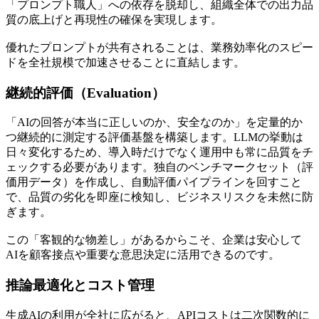
「プロンプト職人」への依存を脱却し、組織全体での出力品
質の底上げと再現性の確保を実現します。
優れたプロンプトが共有されることは、業務効率化のスピー
ドを全社規模で加速させることに直結します。
継続的評価（Evaluation）
「AIの回答が本当に正しいのか、安全なのか」を定量的か
つ継続的に測定する評価基盤を構築します。LLMの挙動は
日々変化するため、導入時だけでなく運用中も常に品質をチ
ェックする必要があります。独自のベンチマークセット（評
価用データ）を作成し、自動評価パイプラインを回すこと
で、品質の劣化を即座に検知し、ビジネスリスクを未然に防
ぎます。
この「客観的な物差し」があるからこそ、企業は安心して
AIを顧客接点や重要な意思決定に活用できるのです。
推論最適化とコスト管理
生成AIの利用が全社に広がると、APIコストは二次関数的に