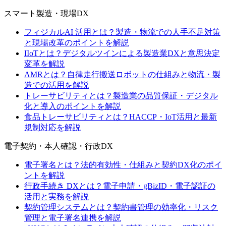
スマート製造・現場DX
フィジカルAI 活用とは？製造・物流での人手不足対策
と現場改革のポイントを解説
IIoTとは？デジタルツインによる製造業DXと意思決定
変革を解説
AMRとは？自律走行搬送ロボットの仕組みと物流・製
造での活用を解説
トレーサビリティとは？製造業の品質保証・デジタル
化と導入のポイントを解説
食品トレーサビリティとは？HACCP・IoT活用と最新
規制対応を解説
電子契約・本人確認・行政DX
電子署名とは？法的有効性・仕組みと契約DX化のポイ
ントを解説
行政手続き DXとは？電子申請・gBizID・電子認証の
活用と実務を解説
契約管理システムとは？契約書管理の効率化・リスク
管理と電子署名連携を解説