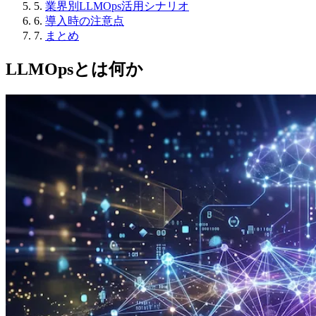
5.
業界別LLMOps活用シナリオ
6.
導入時の注意点
7.
まとめ
LLMOpsとは何か