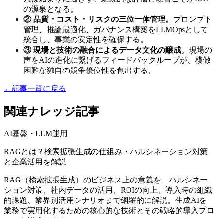
の源泉となる。
② 品質・コスト・リスクの三位一体管理。
プロンプト
管理、推論最適化、ガバナンス構築をLLMOpsとして
統合し、事業の安定性を確保する。
③ 現場と技術の融合によるデータ文化の醸成。
現場の
声をAIの進化に繋げるフィードバックループが、模倣
困難な独自の競争優位性を創出する。
←
記事一覧に戻る
関連ナレッジ記事
AI基盤・LLM運用
RAGとは？検索拡張生成の仕組み・ハルシネーション対策
と企業活用を解説
RAG（検索拡張生成）のビジネス上の意義を、ハルシネー
ション対策、社内データの活用、ROIの向上、導入時の組織
的課題、業界別活用シナリオまで網羅的に解説。生成AIを
業務で実用化するための核心的な技術とその戦略的導入プロ