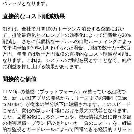
バレッジとなります。
直接的なコスト削減効果
例えば、全社で月間100万トークンを消費する企業におい
て、推論最適化とプロンプトの効率化によって消費量を20%
削減し、さらに低価格なモデルへの自動ルーティングによっ
て平均単価を30%引き下げられた場合、月額で数十万〜数百
万円、年間では数千万円規模の直接的なコスト削減が可能に
なります。これは、システムの性能を落とすことなく、純粋
に利益を押し上げる効果があります。
間接的な価値
LLMOpsの基盤（プラットフォーム）が整っている組織で
は、新しいAIアプリの開発からリリースまでの期間（Time
to Market）が従来の半分以下に短縮されます。このスピード
こそが、変化の激しい市場における最大の武器となります。
また、品質劣化によるクレームや、機密情報流出に伴う多額
の損害賠償・ブランド毀損といった「負のコスト」を、継続
的な監視とガードレールによって回避できる経済的メリット