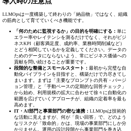
導入時の注意点
LLMOpsは一度構築して終わりの「納品物」ではなく、組織
の筋肉として育てていくべき機能です。
「何のために監視するか」の目的を明確にする：
単に
エラー率やレイテンシを測るだけでなく、それがビジ
ネスKPI（顧客満足度、成約率、業務時間削減など）
とどう相関しているかを定義してください。データの
ためのデータにならないよう、常にビジネス価値への
貢献を問い続けることが重要です。
段階的な整備とスモールスタート：
最初から完璧な自
動化パイプラインを目指すと、構築だけで力尽きてし
まいます。まずは「主要なプロンプトの共有・バージ
ョン管理」と「手動ベースの定期的な回答チェック」
から始め、利用規模の拡大に合わせて徐々に自動化の
範囲を広げていくアプローチが、組織の定着率を最も
高めます。
IT・AI部門と事業部門の密な連携：
LLMOpsは技術的
な活動に見えますが、何が「良い回答」で、どのよう
なリスクが「致命的」かは、現場の事業部門にしか分
かりません。運用の設計段階から事業部門を巻き込