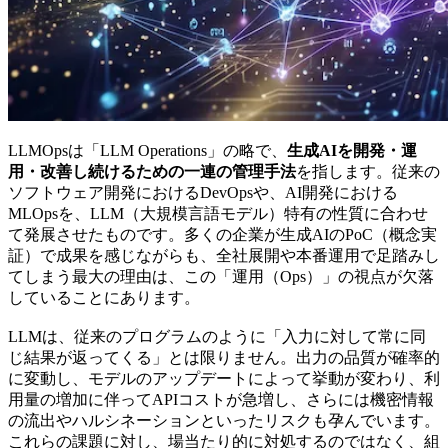
LLMOpsは「LLM Operations」の略で、
生成AIを開発・運
用・改善し続けるための一連の管理手法
を指します。従来の
ソフトウェア開発におけるDevOpsや、AI開発における
MLOpsを、LLM（大規模言語モデル）特有の性質に合わせ
て発展させたものです。多くの企業が生成AIのPoC（概念実
証）で成果を感じながらも、全社展開や本番運用で足踏みし
てしまう最大の理由は、この「運用（Ops）」の視点が欠落
していることにあります。
LLMは、従来のプログラムのように「入力に対して常に同
じ結果が返ってくる」とは限りません。出力の品質が確率的
に変動し、モデルのアップデートによって挙動が変わり、利
用量の増加に伴ってAPIコストが急増し、さらには機密情報
の流出やハルシネーションといったリスクも孕んでいます。
これらの課題に対し、場当たり的に対処するのではなく、組