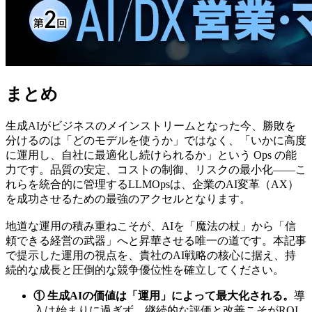
まとめ
生成AIがビジネスのメインストリームとなった今、勝敗を
分けるのは「どのモデルを使うか」ではなく、「いかに高度
に運用し、自社に最適化し続けられるか」という Ops の能
力です。品質の安定、コストの制御、リスクの最小化——こ
れらを統合的に管理するLLMOpsは、企業のAI変革（AX）
を成功させるための最強のアクセルとなります。
地道な運用の積み重ねこそが、AIを「魔法の杖」から「信
頼できる経営の武器」へと昇華させる唯一の道です。本記事
で提示した運用の視点を、貴社のAI戦略の核心に据え、持
続的な成長と圧倒的な競争優位性を確立してください。
① 生成AIの価値は「運用」によって最大化される。
導
入は始まりに過ぎず、継続的な評価と改善こそがROI