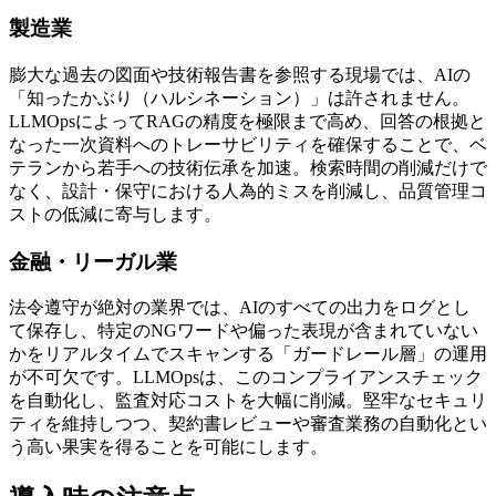
製造業
膨大な過去の図面や技術報告書を参照する現場では、AIの
「知ったかぶり（ハルシネーション）」は許されません。
LLMOpsによってRAGの精度を極限まで高め、回答の根拠と
なった一次資料へのトレーサビリティを確保することで、ベ
テランから若手への技術伝承を加速。検索時間の削減だけで
なく、設計・保守における人為的ミスを削減し、品質管理コ
ストの低減に寄与します。
金融・リーガル業
法令遵守が絶対の業界では、AIのすべての出力をログとし
て保存し、特定のNGワードや偏った表現が含まれていない
かをリアルタイムでスキャンする「ガードレール層」の運用
が不可欠です。LLMOpsは、このコンプライアンスチェック
を自動化し、監査対応コストを大幅に削減。堅牢なセキュリ
ティを維持しつつ、契約書レビューや審査業務の自動化とい
う高い果実を得ることを可能にします。