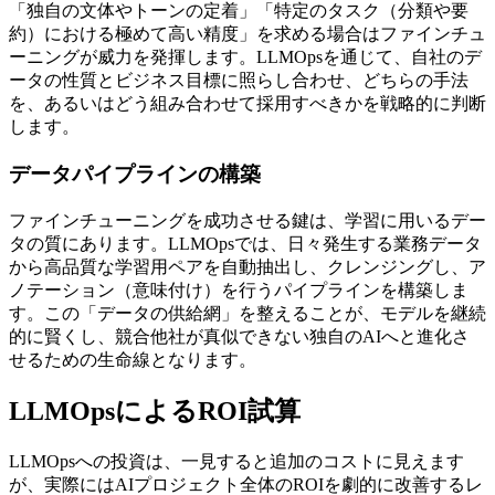
「独自の文体やトーンの定着」「特定のタスク（分類や要
約）における極めて高い精度」を求める場合はファインチュ
ーニングが威力を発揮します。LLMOpsを通じて、自社のデ
ータの性質とビジネス目標に照らし合わせ、どちらの手法
を、あるいはどう組み合わせて採用すべきかを戦略的に判断
します。
データパイプラインの構築
ファインチューニングを成功させる鍵は、学習に用いるデー
タの質にあります。LLMOpsでは、日々発生する業務データ
から高品質な学習用ペアを自動抽出し、クレンジングし、ア
ノテーション（意味付け）を行うパイプラインを構築しま
す。この「データの供給網」を整えることが、モデルを継続
的に賢くし、競合他社が真似できない独自のAIへと進化さ
せるための生命線となります。
LLMOpsによるROI試算
LLMOpsへの投資は、一見すると追加のコストに見えます
が、実際にはAIプロジェクト全体のROIを劇的に改善するレ