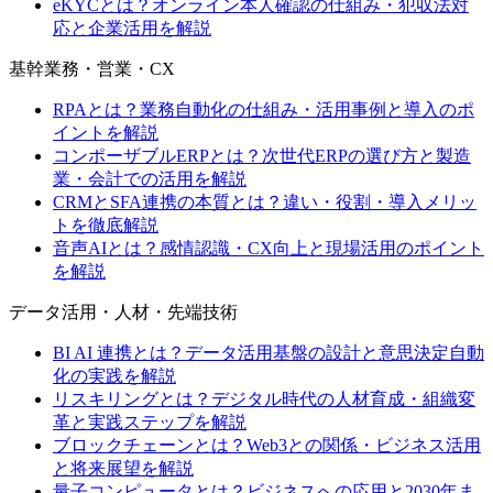
eKYCとは？オンライン本人確認の仕組み・犯収法対
応と企業活用を解説
基幹業務・営業・CX
RPAとは？業務自動化の仕組み・活用事例と導入のポ
イントを解説
コンポーザブルERPとは？次世代ERPの選び方と製造
業・会計での活用を解説
CRMとSFA連携の本質とは？違い・役割・導入メリッ
トを徹底解説
音声AIとは？感情認識・CX向上と現場活用のポイント
を解説
データ活用・人材・先端技術
BI AI 連携とは？データ活用基盤の設計と意思決定自動
化の実践を解説
リスキリングとは？デジタル時代の人材育成・組織変
革と実践ステップを解説
ブロックチェーンとは？Web3との関係・ビジネス活用
と将来展望を解説
量子コンピュータとは？ビジネスへの応用と2030年ま