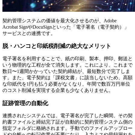
契約管理システムの価値を最大化させるのが、Adobe
Acrobat SignやDocuSignといった「電子署名（電子契約）」
サービスとの連携です。
脱・ハンコと印紙税削減の絶大なメリット
電子署名を利用することで、紙の印刷、製本、押印、郵送と
いう物理的な工程が全て消失します。これにより、これまで
数日〜1週間かかっていた契約締結が、最短数分で完了しま
す。また、電子契約は「課税文書」に該当しないため、高額
な印紙代を1円も払う必要がなくなり、年間で数百万円単位
のコスト削減を実現する企業も少なくありません。
証跡管理の自動化
連携されたシステムでは、電子署名が完了した瞬間、その契
約書ファイルと締結完了証が自動的に契約管理システム側の
指定フォルダに格納されます。手動でのファイルアップロー
ドや台帳への転記作業が不要になり、入力ミスや登録漏れを