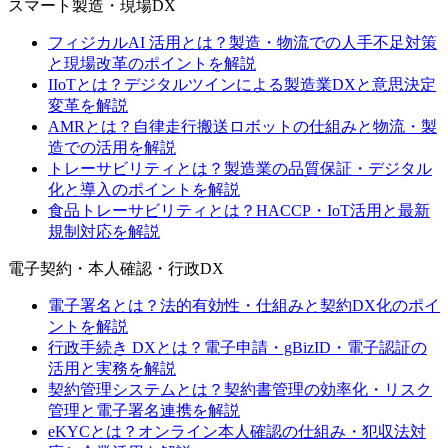
スマート製造・現場DX
フィジカルAI 活用とは？製造・物流での人手不足対策
と現場改革のポイントを解説
IIoTとは？デジタルツインによる製造業DXと意思決定
変革を解説
AMRとは？自律走行搬送ロボットの仕組みと物流・製
造での活用を解説
トレーサビリティとは？製造業の品質保証・デジタル
化と導入のポイントを解説
食品トレーサビリティとは？HACCP・IoT活用と最新
規制対応を解説
電子契約・本人確認・行政DX
電子署名とは？法的有効性・仕組みと契約DX化のポイ
ントを解説
行政手続き DXとは？電子申請・gBizID・電子認証の
活用と実務を解説
契約管理システムとは？契約書管理の効率化・リスク
管理と電子署名連携を解説
eKYCとは？オンライン本人確認の仕組み・犯収法対