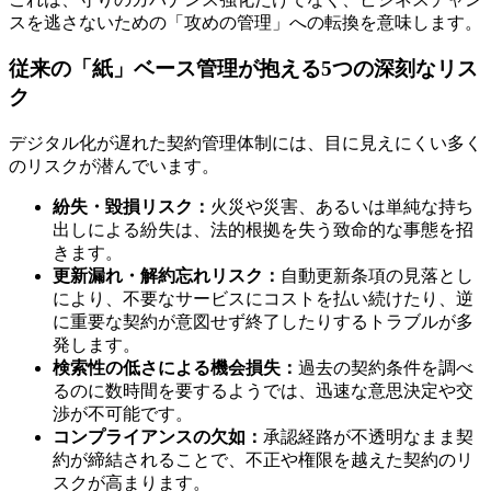
スを逃さないための「攻めの管理」への転換を意味します。
従来の「紙」ベース管理が抱える5つの深刻なリス
ク
デジタル化が遅れた契約管理体制には、目に見えにくい多く
のリスクが潜んでいます。
紛失・毀損リスク：
火災や災害、あるいは単純な持ち
出しによる紛失は、法的根拠を失う致命的な事態を招
きます。
更新漏れ・解約忘れリスク：
自動更新条項の見落とし
により、不要なサービスにコストを払い続けたり、逆
に重要な契約が意図せず終了したりするトラブルが多
発します。
検索性の低さによる機会損失：
過去の契約条件を調べ
るのに数時間を要するようでは、迅速な意思決定や交
渉が不可能です。
コンプライアンスの欠如：
承認経路が不透明なまま契
約が締結されることで、不正や権限を越えた契約のリ
スクが高まります。