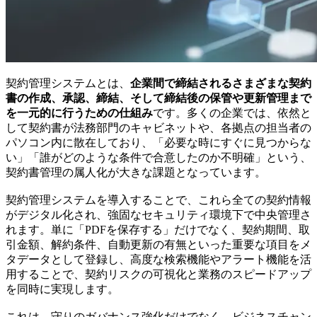
契約管理システムとは、
企業間で締結されるさまざまな契約
書の作成、承認、締結、そして締結後の保管や更新管理まで
を一元的に行うための仕組み
です。多くの企業では、依然と
して契約書が法務部門のキャビネットや、各拠点の担当者の
パソコン内に散在しており、「必要な時にすぐに見つからな
い」「誰がどのような条件で合意したのか不明確」という、
契約書管理の属人化が大きな課題となっています。
契約管理システムを導入することで、これら全ての契約情報
がデジタル化され、強固なセキュリティ環境下で中央管理さ
れます。単に「PDFを保存する」だけでなく、契約期間、取
引金額、解約条件、自動更新の有無といった重要な項目をメ
タデータとして登録し、
高度な検索機能やアラート機能
を活
用することで、契約リスクの可視化と業務のスピードアップ
を同時に実現します。
これは、守りのガバナンス強化だけでなく、ビジネスチャン