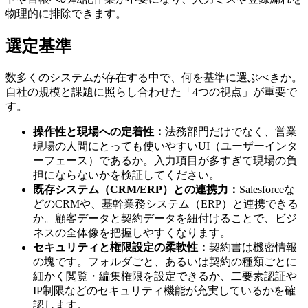
物理的に排除できます。
選定基準
数多くのシステムが存在する中で、何を基準に選ぶべきか。
自社の規模と課題に照らし合わせた「4つの視点」が重要で
す。
操作性と現場への定着性：
法務部門だけでなく、営業
現場の人間にとっても使いやすいUI（ユーザーインタ
ーフェース）であるか。入力項目が多すぎて現場の負
担にならないかを検証してください。
既存システム（CRM/ERP）との連携力：
Salesforceな
どのCRMや、基幹業務システム（ERP）と連携できる
か。顧客データと契約データを紐付けることで、ビジ
ネスの全体像を把握しやすくなります。
セキュリティと権限設定の柔軟性：
契約書は機密情報
の塊です。フォルダごと、あるいは契約の種類ごとに
細かく閲覧・編集権限を設定できるか、二要素認証や
IP制限などのセキュリティ機能が充実しているかを確
認します。