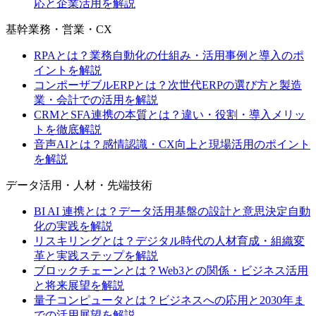
応と企業活用を解説
基幹業務・営業・CX
RPAとは？業務自動化の仕組み・活用事例と導入のポ
イントを解説
コンポーザブルERPとは？次世代ERPの選び方と製造
業・会計での活用を解説
CRMとSFA連携の本質とは？違い・役割・導入メリッ
トを徹底解説
音声AIとは？感情認識・CX向上と現場活用のポイント
を解説
データ活用・人材・先端技術
BI AI 連携とは？データ活用基盤の設計と意思決定自動
化の実践を解説
リスキリングとは？デジタル時代の人材育成・組織変
革と実践ステップを解説
ブロックチェーンとは？Web3との関係・ビジネス活用
と将来展望を解説
量子コンピュータとは？ビジネスへの応用と2030年ま
での活用展望を解説