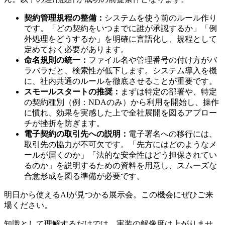
契約管理規程の整備：
システムを使う前のルール作り
です。「どの契約をいつまでに誰が承認するか」「例
外処理をどうするか」を明確に言語化し、規程として
定めておく必要があります。
命名規則の統一：
ファイル名や管理番号の付け方がバ
ラバラだと、検索性が低下します。システム導入を機
に、社内共通のルールを徹底させることが重要です。
スモールスタートの推奨：
まずは特定の部署や、特定
の契約種別（例：NDAのみ）から利用を開始し、操作
に慣れ、効果を実感した上で全社展開を図るアプロー
チが挫折を防ぎます。
電子契約の取引先への説明：
電子署名への移行には、
取引先の協力が不可欠です。「先方にはどのようなメ
ールが届くのか」「法的な安全性はどう担保されてい
るのか」を説明するための資料を用意し、スムーズな
合意形成を図る準備が必要です。
明日から使えるAIが見つかる展示会。この機会にぜひご来
場ください。
知識として理解するだけでは、実装の解像度は上がりませ